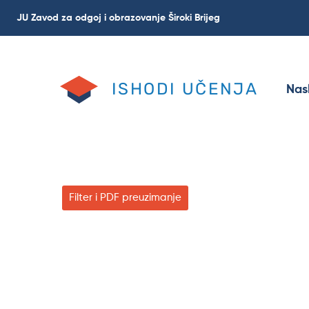
Skoči
JU Zavod za odgoj i obrazovanje Široki Brijeg
na
glavni
sadržaj
ISHODI UČENJA
Nas
Filter i PDF preuzimanje