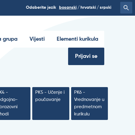
Odaberite jezik
bosanski
hrvatski
srpski
 grupa
Vijesti
Elementi kurikula
Prijavi se
K4 -
PK5 - Učenje i
PK6 -
dgojno-
poučavanje
Vrednovanje u
brazovni
predmetnom
shodi
kurikulu