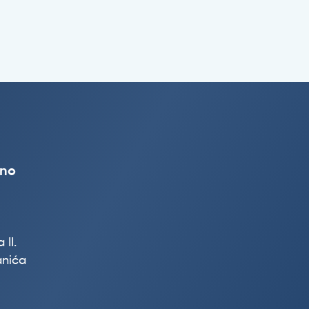
vno
 II.
nića