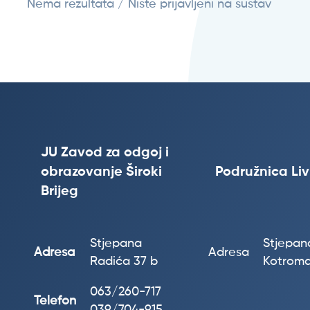
Nema rezultata / Niste prijavljeni na sustav
JU Zavod za odgoj i
obrazovanje Široki
Podružnica Li
Brijeg
Stjepana
Stjepana
Adresa
Adresa
Radića 37 b
Kotroma
063/260-717
Telefon
039/704-915