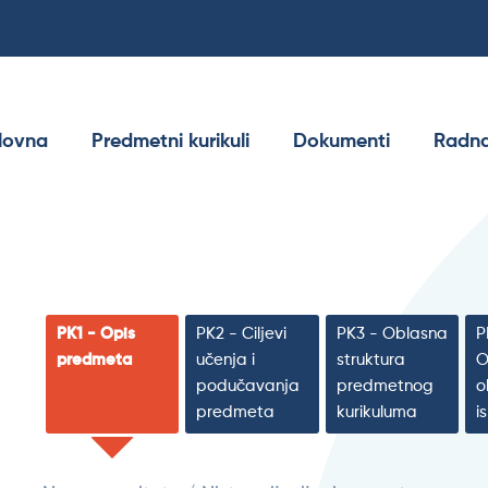
lovna
Predmetni kurikuli
Dokumenti
Radna
PK1 - Opis
PK2 - Ciljevi
PK3 - Oblasna
P
predmeta
učenja i
struktura
O
podučavanja
predmetnog
o
predmeta
kurikuluma
i