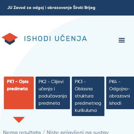
Skoči
JU Zavod za odgoj i obrazovanje Široki Brijeg
na
glavni
sadržaj
ISHODI UČENJA
PK1 - Opis
PK2 - Ciljevi
PK3 -
PK4 -
predmeta
učenja i
Oblasna
Odgojno-
podučavanja
struktura
obrazovni
predmeta
predmetnog
ishodi
kurikuluma
Nema rezultata / Niste prijavljeni na sustav