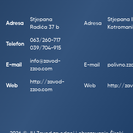
Stjepana
Stjepana II
Adresa
Adresa
Radića 37 b
Kotroman
063/260-717
Telefon
039/704-915
info@zavod-
E-mail
E-mail
polivno.z
zzoo.com
http://zavod-
Web
Web
http://za
zzoo.com