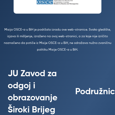
Misija OSCE-a u BiH je podržala izradu ove web-stranice. Svako gledište,
izjava ili mišljenje, izraženo na ovoj web-stranici, a za koje nije izričito
naznačeno da potiče iz Misije OSCE-a u BiH, ne odražava nužno zvaničnu
politiku Misije OSCE-a u BiH.
JU Zavod za
odgoj i
Podružnic
obrazovanje
Široki Brijeg