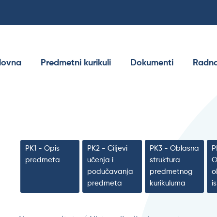
lovna
Predmetni kurikuli
Dokumenti
Radna
PK1 - Opis
PK2 - Ciljevi
PK3 - Oblasna
P
predmeta
učenja i
struktura
O
podučavanja
predmetnog
o
predmeta
kurikuluma
i