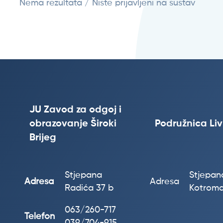
Nema rezultata / Niste prijavljeni na sustav
JU Zavod za odgoj i
obrazovanje Široki
Podružnica Li
Brijeg
Stjepana
Stjepana
Adresa
Adresa
Radića 37 b
Kotroma
063/260-717
Telefon
039/704-915