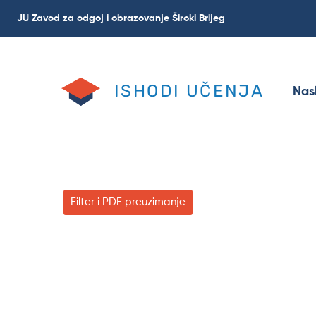
Skoči
JU Zavod za odgoj i obrazovanje Široki Brijeg
na
glavni
sadržaj
ISHODI UČENJA
Nas
Filter i PDF preuzimanje