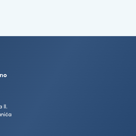
vno
 II.
nića