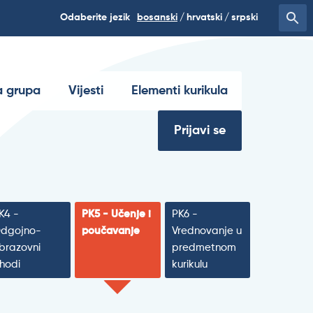
Odaberite jezik
bosanski
hrvatski
srpski
 grupa
Vijesti
Elementi kurikula
Prijavi se
K4 -
PK5 - Učenje i
PK6 -
dgojno-
poučavanje
Vrednovanje u
brazovni
predmetnom
shodi
kurikulu