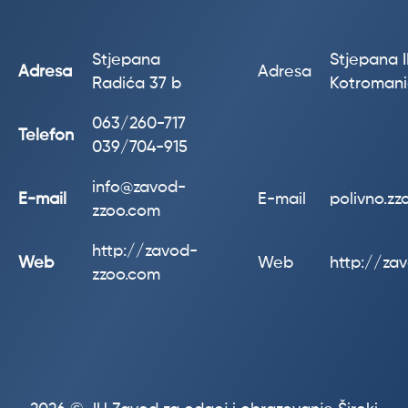
Stjepana
Stjepana II
Adresa
Adresa
Radića 37 b
Kotroman
063/260-717
Telefon
039/704-915
info@zavod-
E-mail
E-mail
polivno.z
zzoo.com
http://zavod-
Web
Web
http://za
zzoo.com