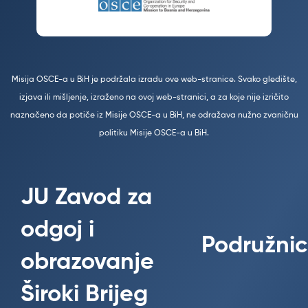
Misija OSCE-a u BiH je podržala izradu ove web-stranice. Svako gledište,
izjava ili mišljenje, izraženo na ovoj web-stranici, a za koje nije izričito
naznačeno da potiče iz Misije OSCE-a u BiH, ne odražava nužno zvaničnu
politiku Misije OSCE-a u BiH.
JU Zavod za
odgoj i
Podružnic
obrazovanje
Široki Brijeg