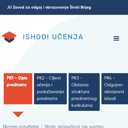
Skoči
JU Zavod za odgoj i obrazovanje Široki Brijeg
na
glavni
sadržaj
ISHODI UČENJA
PK1 - Opis
PK2 - Ciljevi
PK3 -
PK4 -
predmeta
učenja i
Oblasna
Odgojno-
podučavanja
struktura
obrazovni
predmeta
predmetnog
ishodi
kurikuluma
Nema rezultata / Niste prijavljeni na sustav