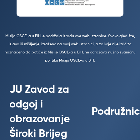
Misija OSCE-a u BiH je podržala izradu ove web-stranice. Svako gledište,
izjava ili mišljenje, izraženo na ovoj web-stranici, a za koje nije izričito
naznačeno da potiče iz Misije OSCE-a u BiH, ne odražava nužno zvaničnu
politiku Misije OSCE-a u BiH.
JU Zavod za
odgoj i
Podružnic
obrazovanje
Široki Brijeg