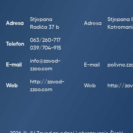
Stjepana
Stjepana II
Adresa
Adresa
Radića 37 b
Kotroman
063/260-717
Telefon
039/704-915
info@zavod-
E-mail
E-mail
polivno.z
zzoo.com
http://zavod-
Web
Web
http://za
zzoo.com