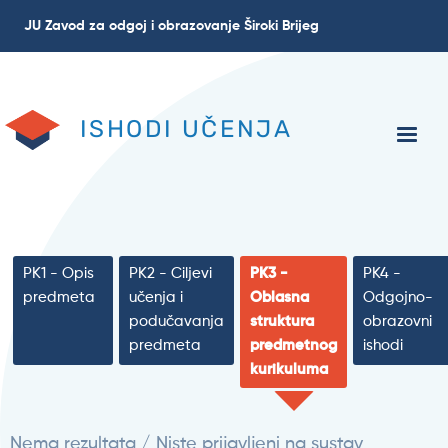
Skoči
JU Zavod za odgoj i obrazovanje Široki Brijeg
na
glavni
sadržaj
ISHODI UČENJA
PK1 - Opis
PK2 - Ciljevi
PK3 -
PK4 -
predmeta
učenja i
Oblasna
Odgojno-
podučavanja
struktura
obrazovni
predmeta
predmetnog
ishodi
kurikuluma
Nema rezultata / Niste prijavljeni na sustav