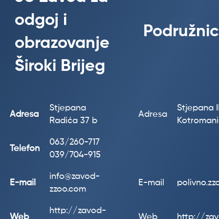
odgoj i
Podružnic
obrazovanje
Široki Brijeg
Stjepana
Stjepana II
Adresa
Adresa
Radića 37 b
Kotroman
063/260-717
Telefon
039/704-915
info@zavod-
E-mail
E-mail
polivno.z
zzoo.com
http://zavod-
Web
Web
http://za