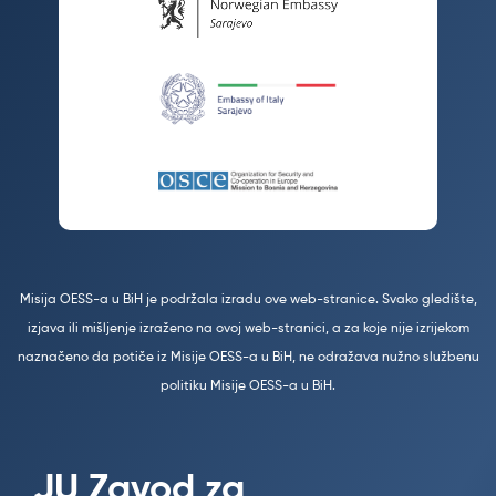
Misija OESS-a u BiH je podržala izradu ove web-stranice. Svako gledište,
izjava ili mišljenje izraženo na ovoj web-stranici, a za koje nije izrijekom
naznačeno da potiče iz Misije OESS-a u BiH, ne odražava nužno službenu
politiku Misije OESS-a u BiH.
JU Zavod za