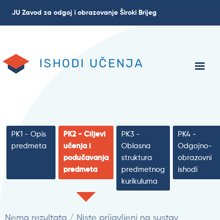
Skoči
JU Zavod za odgoj i obrazovanje Široki Brijeg
na
glavni
sadržaj
ISHODI UČENJA
PK1 - Opis
PK2 - Ciljevi
PK3 -
PK4 -
predmeta
učenja i
Oblasna
Odgojno-
podučavanja
struktura
obrazovni
predmeta
predmetnog
ishodi
kurikuluma
Nema rezultata / Niste prijavljeni na sustav