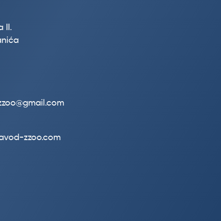
 II.
nića
.zzoo@gmail.com
zavod-zzoo.com