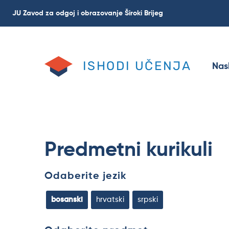
Skoči
JU Zavod za odgoj i obrazovanje Široki Brijeg
na
glavni
sadržaj
ISHODI UČENJA
Nas
Predmetni kurikuli
Odaberite jezik
bosanski
hrvatski
srpski