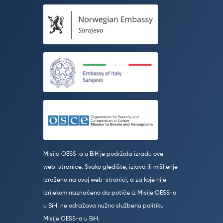
Misija OESS-a u BiH je podržala izradu ove
web-stranice. Svako gledište, izjava ili mišljenje
izraženo na ovoj web-stranici, a za koje nije
izrijekom naznačeno da potiče iz Misije OESS-a
u BiH, ne odražava nužno službenu politiku
Misije OESS-a u BiH.