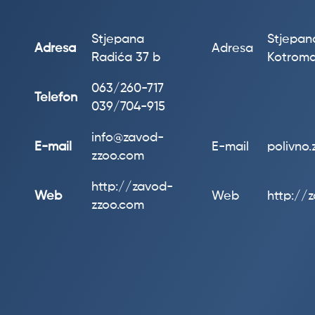
Stjepana
Stjepana
Adresa
Adresa
Radića 37 b
Kotroma
063/260-717
Telefon
039/704-915
info@zavod-
E-mail
E-mail
polivno
zzoo.com
http://zavod-
Web
Web
http://
zzoo.com