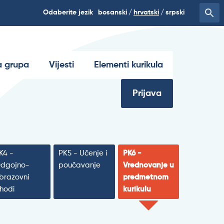
Odaberite jezik
bosanski
hrvatski
srpski
 grupa
Vijesti
Elementi kurikula
Prijava
K4 -
PK5 - Učenje i
PK6 -
dgojno-
poučavanje
Vrednovanje u
brazovni
predmetnom
shodi
kurikulu