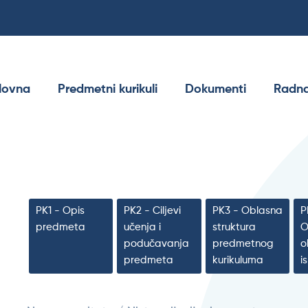
lovna
Predmetni kurikuli
Dokumenti
Radna
PK1 - Opis
PK2 - Ciljevi
PK3 - Oblasna
P
predmeta
učenja i
struktura
O
podučavanja
predmetnog
o
predmeta
kurikuluma
i