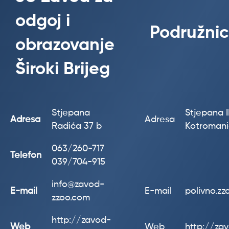
odgoj i
Podružnic
obrazovanje
Široki Brijeg
Stjepana
Stjepana II
Adresa
Adresa
Radića 37 b
Kotroman
063/260-717
Telefon
039/704-915
info@zavod-
E-mail
E-mail
polivno.z
zzoo.com
http://zavod-
Web
Web
http://za