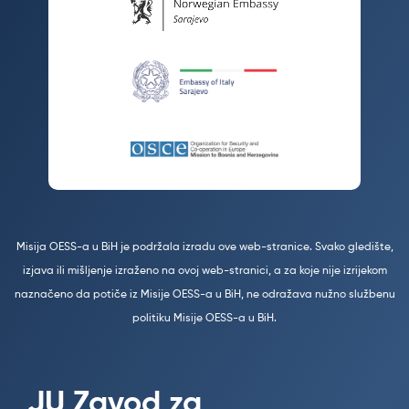
Misija OESS-a u BiH je podržala izradu ove web-stranice. Svako gledište,
izjava ili mišljenje izraženo na ovoj web-stranici, a za koje nije izrijekom
naznačeno da potiče iz Misije OESS-a u BiH, ne odražava nužno službenu
politiku Misije OESS-a u BiH.
JU Zavod za