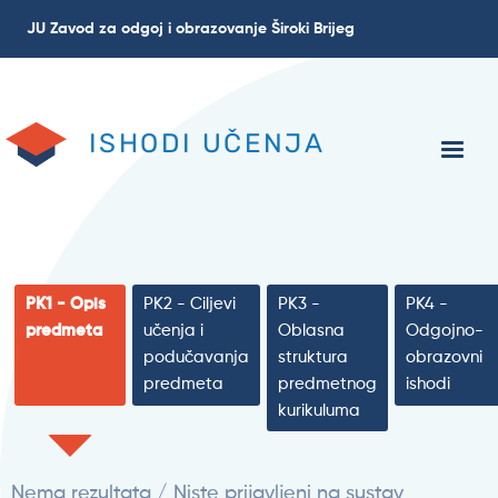
Skoči
JU Zavod za odgoj i obrazovanje Široki Brijeg
na
glavni
sadržaj
ISHODI UČENJA
PK1 - Opis
PK2 - Ciljevi
PK3 -
PK4 -
predmeta
učenja i
Oblasna
Odgojno-
podučavanja
struktura
obrazovni
predmeta
predmetnog
ishodi
kurikuluma
Nema rezultata / Niste prijavljeni na sustav