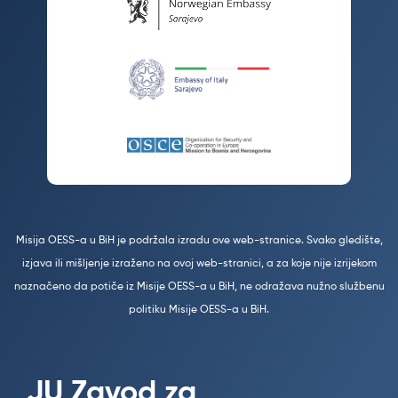
Misija OESS-a u BiH je podržala izradu ove web-stranice. Svako gledište,
izjava ili mišljenje izraženo na ovoj web-stranici, a za koje nije izrijekom
naznačeno da potiče iz Misije OESS-a u BiH, ne odražava nužno službenu
politiku Misije OESS-a u BiH.
JU Zavod za