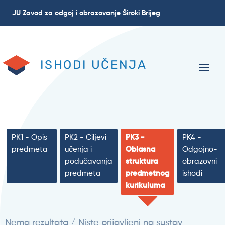
Skoči
JU Zavod za odgoj i obrazovanje Široki Brijeg
na
glavni
sadržaj
ISHODI UČENJA
PK1 - Opis
PK2 - Ciljevi
PK3 -
PK4 -
predmeta
učenja i
Oblasna
Odgojno-
podučavanja
struktura
obrazovni
predmeta
predmetnog
ishodi
kurikuluma
Nema rezultata / Niste prijavljeni na sustav