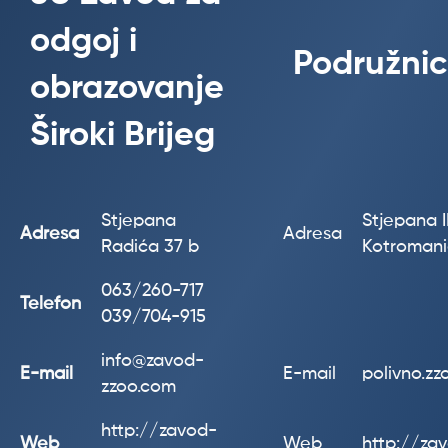
odgoj i
Podružnic
obrazovanje
Široki Brijeg
Stjepana
Stjepana II
Adresa
Adresa
Radića 37 b
Kotroman
063/260-717
Telefon
039/704-915
info@zavod-
E-mail
E-mail
polivno.z
zzoo.com
http://zavod-
Web
Web
http://za