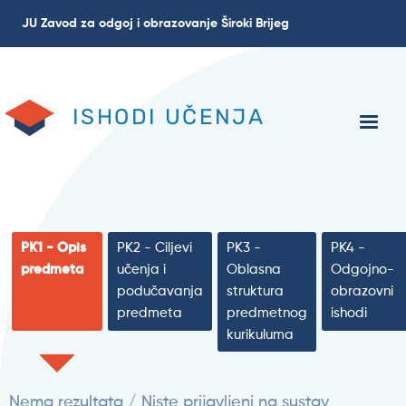
Skoči
JU Zavod za odgoj i obrazovanje Široki Brijeg
na
glavni
sadržaj
ISHODI UČENJA
PK1 - Opis
PK2 - Ciljevi
PK3 -
PK4 -
predmeta
učenja i
Oblasna
Odgojno-
podučavanja
struktura
obrazovni
predmeta
predmetnog
ishodi
kurikuluma
Nema rezultata / Niste prijavljeni na sustav