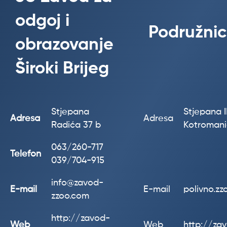
odgoj i
Podružnic
obrazovanje
Široki Brijeg
Stjepana
Stjepana II
Adresa
Adresa
Radića 37 b
Kotroman
063/260-717
Telefon
039/704-915
info@zavod-
E-mail
E-mail
polivno.z
zzoo.com
http://zavod-
Web
Web
http://za