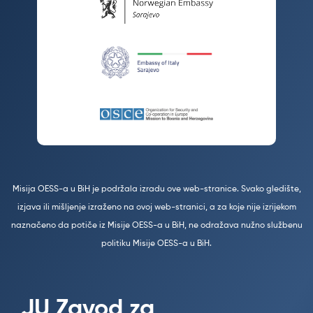
Misija OESS-a u BiH je podržala izradu ove web-stranice. Svako gledište,
izjava ili mišljenje izraženo na ovoj web-stranici, a za koje nije izrijekom
naznačeno da potiče iz Misije OESS-a u BiH, ne odražava nužno službenu
politiku Misije OESS-a u BiH.
JU Zavod za