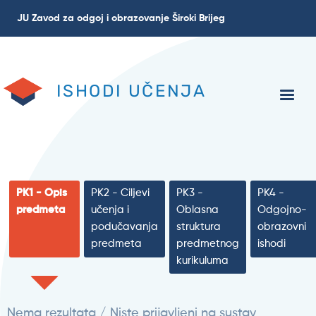
Skoči
JU Zavod za odgoj i obrazovanje Široki Brijeg
na
glavni
sadržaj
ISHODI UČENJA
PK1 - Opis
PK2 - Ciljevi
PK3 -
PK4 -
predmeta
učenja i
Oblasna
Odgojno-
podučavanja
struktura
obrazovni
predmeta
predmetnog
ishodi
kurikuluma
Nema rezultata / Niste prijavljeni na sustav