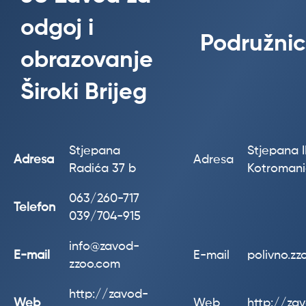
odgoj i
Podružnic
obrazovanje
Široki Brijeg
Stjepana
Stjepana II
Adresa
Adresa
Radića 37 b
Kotroman
063/260-717
Telefon
039/704-915
info@zavod-
E-mail
E-mail
polivno.z
zzoo.com
http://zavod-
Web
Web
http://za