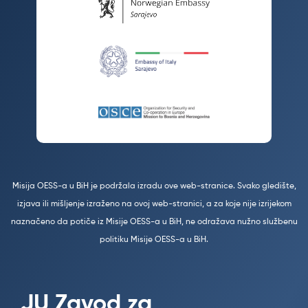
Misija OESS-a u BiH je podržala izradu ove web-stranice. Svako gledište,
izjava ili mišljenje izraženo na ovoj web-stranici, a za koje nije izrijekom
naznačeno da potiče iz Misije OESS-a u BiH, ne odražava nužno službenu
politiku Misije OESS-a u BiH.
JU Zavod za