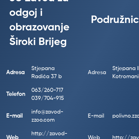
odgoj i
Podružnic
obrazovanje
Široki Brijeg
Stjepana
Stjepana II
Adresa
Adresa
Radića 37 b
Kotroman
063/260-717
Telefon
039/704-915
info@zavod-
E-mail
E-mail
polivno.z
zzoo.com
http://zavod-
Web
Web
http://za