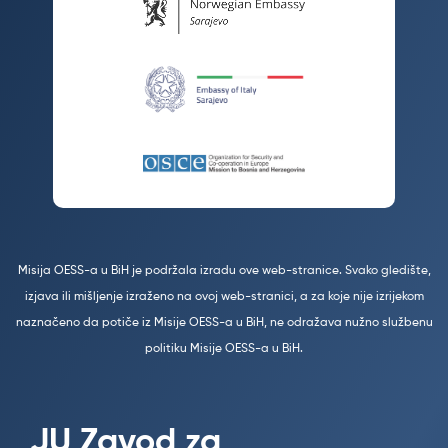
Misija OESS-a u BiH je podržala izradu ove web-stranice. Svako gledište,
izjava ili mišljenje izraženo na ovoj web-stranici, a za koje nije izrijekom
naznačeno da potiče iz Misije OESS-a u BiH, ne odražava nužno službenu
politiku Misije OESS-a u BiH.
JU Zavod za