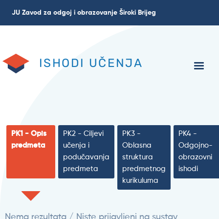
Skoči
JU Zavod za odgoj i obrazovanje Široki Brijeg
na
glavni
sadržaj
ISHODI UČENJA
PK1 - Opis
PK2 - Ciljevi
PK3 -
PK4 -
predmeta
učenja i
Oblasna
Odgojno-
podučavanja
struktura
obrazovni
predmeta
predmetnog
ishodi
kurikuluma
Nema rezultata / Niste prijavljeni na sustav