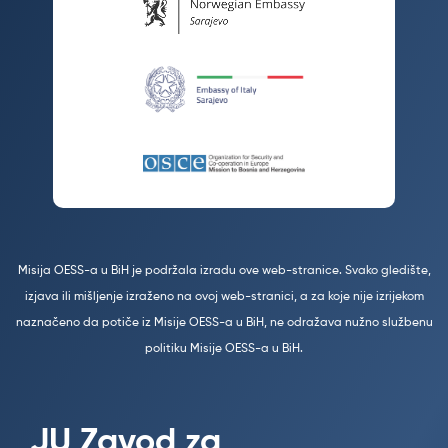
Misija OESS-a u BiH je podržala izradu ove web-stranice. Svako gledište,
izjava ili mišljenje izraženo na ovoj web-stranici, a za koje nije izrijekom
naznačeno da potiče iz Misije OESS-a u BiH, ne odražava nužno službenu
politiku Misije OESS-a u BiH.
JU Zavod za