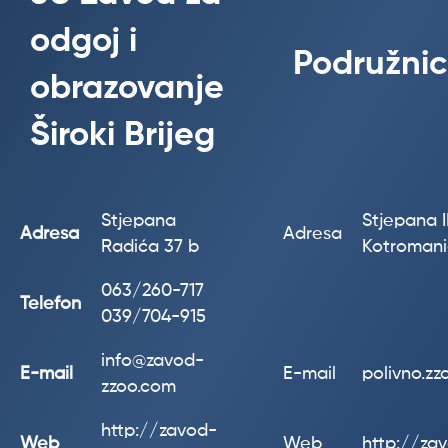
odgoj i
Podružnic
obrazovanje
Široki Brijeg
Stjepana
Stjepana II
Adresa
Adresa
Radića 37 b
Kotroman
063/260-717
Telefon
039/704-915
info@zavod-
E-mail
E-mail
polivno.z
zzoo.com
http://zavod-
Web
Web
http://za