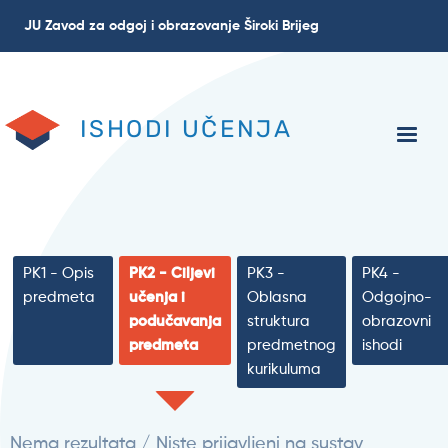
Skoči
JU Zavod za odgoj i obrazovanje Široki Brijeg
na
glavni
sadržaj
ISHODI UČENJA
PK1 - Opis
PK2 - Ciljevi
PK3 -
PK4 -
predmeta
učenja i
Oblasna
Odgojno-
podučavanja
struktura
obrazovni
predmeta
predmetnog
ishodi
kurikuluma
Nema rezultata / Niste prijavljeni na sustav