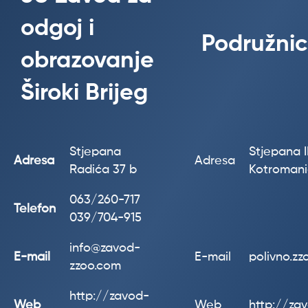
odgoj i
Podružnic
obrazovanje
Široki Brijeg
Stjepana
Stjepana II
Adresa
Adresa
Radića 37 b
Kotroman
063/260-717
Telefon
039/704-915
info@zavod-
E-mail
E-mail
polivno.z
zzoo.com
http://zavod-
Web
Web
http://za