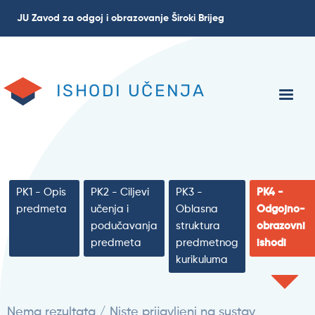
Skoči
JU Zavod za odgoj i obrazovanje Široki Brijeg
na
glavni
sadržaj
ISHODI UČENJA
PK1 - Opis
PK2 - Ciljevi
PK3 -
PK4 -
predmeta
učenja i
Oblasna
Odgojno-
podučavanja
struktura
obrazovni
predmeta
predmetnog
ishodi
kurikuluma
Nema rezultata / Niste prijavljeni na sustav