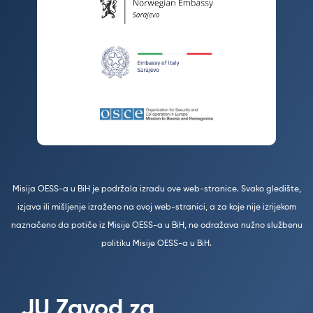
Misija OESS-a u BiH je podržala izradu ove web-stranice. Svako gledište,
izjava ili mišljenje izraženo na ovoj web-stranici, a za koje nije izrijekom
naznačeno da potiče iz Misije OESS-a u BiH, ne odražava nužno službenu
politiku Misije OESS-a u BiH.
JU Zavod za