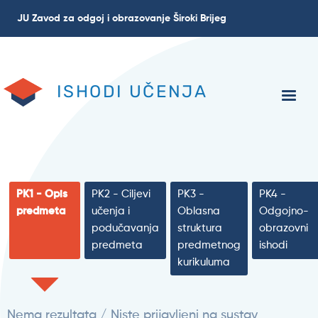
Skoči
JU Zavod za odgoj i obrazovanje Široki Brijeg
na
glavni
sadržaj
ISHODI UČENJA
PK1 - Opis
PK2 - Ciljevi
PK3 -
PK4 -
predmeta
učenja i
Oblasna
Odgojno-
podučavanja
struktura
obrazovni
predmeta
predmetnog
ishodi
kurikuluma
Nema rezultata / Niste prijavljeni na sustav