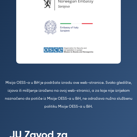
Misija OESS-a u BiH je podržala izradu ove web-stranice. Svako gledište,
izjava ili mišljenje izraženo na ovoj web-stranici, a za koje nije izrijekom
naznačeno da potiče iz Misije OESS-a u BiH, ne odražava nužno službenu
politiku Misije OESS-a u BiH.
JU Zavod za