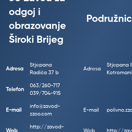
odgoj i
Podružnic
obrazovanje
Široki Brijeg
Stjepana
Stjepana II
Adresa
Adresa
Radića 37 b
Kotroman
063/260-717
Telefon
039/704-915
info@zavod-
E-mail
E-mail
polivno.z
zzoo.com
http://zavod-
Web
Web
http://za