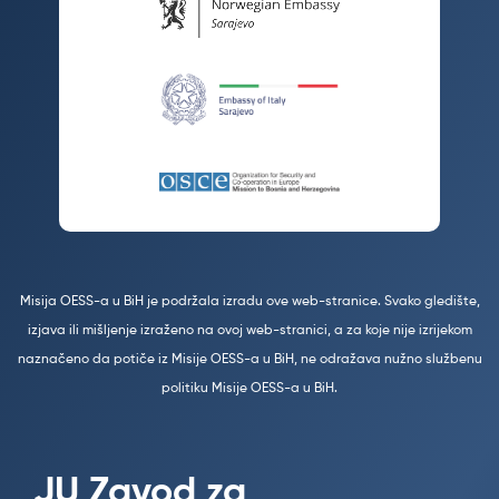
Misija OESS-a u BiH je podržala izradu ove web-stranice. Svako gledište,
izjava ili mišljenje izraženo na ovoj web-stranici, a za koje nije izrijekom
naznačeno da potiče iz Misije OESS-a u BiH, ne odražava nužno službenu
politiku Misije OESS-a u BiH.
JU Zavod za