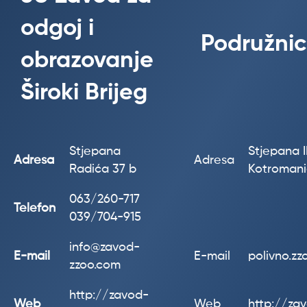
odgoj i
Podružnic
obrazovanje
Široki Brijeg
Stjepana
Stjepana II
Adresa
Adresa
Radića 37 b
Kotroman
063/260-717
Telefon
039/704-915
info@zavod-
E-mail
E-mail
polivno.z
zzoo.com
http://zavod-
Web
Web
http://za