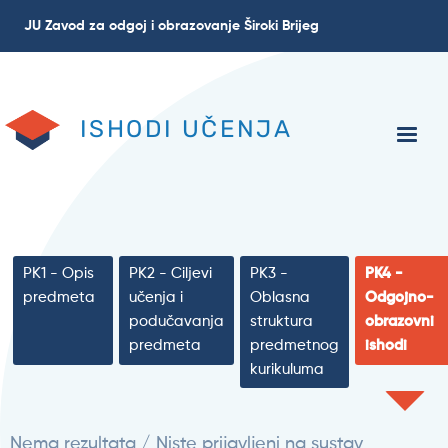
Skoči
JU Zavod za odgoj i obrazovanje Široki Brijeg
na
glavni
sadržaj
ISHODI UČENJA
PK1 - Opis
PK2 - Ciljevi
PK3 -
PK4 -
predmeta
učenja i
Oblasna
Odgojno-
podučavanja
struktura
obrazovni
predmeta
predmetnog
ishodi
kurikuluma
Nema rezultata / Niste prijavljeni na sustav