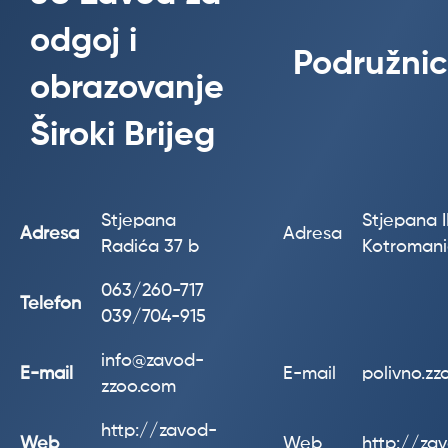
odgoj i
Podružnic
obrazovanje
Široki Brijeg
Stjepana
Stjepana II
Adresa
Adresa
Radića 37 b
Kotroman
063/260-717
Telefon
039/704-915
info@zavod-
E-mail
E-mail
polivno.z
zzoo.com
http://zavod-
Web
Web
http://za