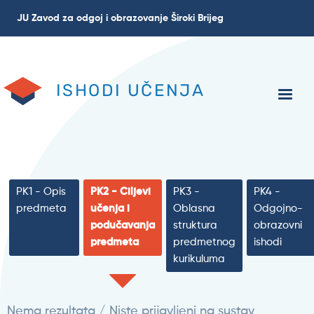
Skoči
JU Zavod za odgoj i obrazovanje Široki Brijeg
na
glavni
sadržaj
ISHODI UČENJA
PK1 - Opis
PK2 - Ciljevi
PK3 -
PK4 -
predmeta
učenja i
Oblasna
Odgojno-
podučavanja
struktura
obrazovni
predmeta
predmetnog
ishodi
kurikuluma
Nema rezultata / Niste prijavljeni na sustav