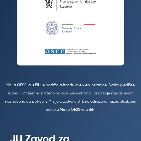
Misija OESS-a u BiH je podržala izradu ove web-stranice. Svako gledište,
izjava ili mišljenje izraženo na ovoj web-stranici, a za koje nije izrijekom
naznačeno da potiče iz Misije OESS-a u BiH, ne odražava nužno službenu
politiku Misije OESS-a u BiH.
JU Zavod za