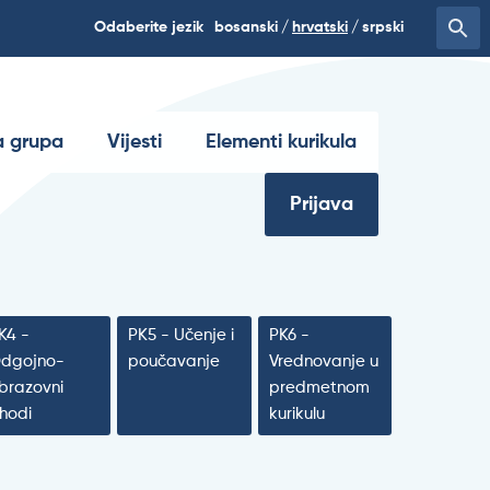
Odaberite jezik
bosanski
hrvatski
srpski
 grupa
Vijesti
Elementi kurikula
Prijava
K4 -
PK5 - Učenje i
PK6 -
dgojno-
poučavanje
Vrednovanje u
brazovni
predmetnom
shodi
kurikulu