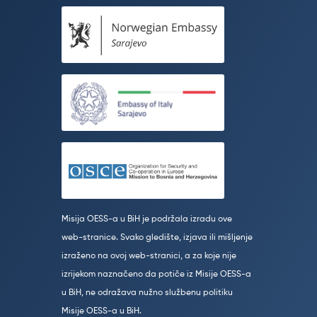
Misija OESS-a u BiH je podržala izradu ove
web-stranice. Svako gledište, izjava ili mišljenje
izraženo na ovoj web-stranici, a za koje nije
izrijekom naznačeno da potiče iz Misije OESS-a
u BiH, ne odražava nužno službenu politiku
Misije OESS-a u BiH.