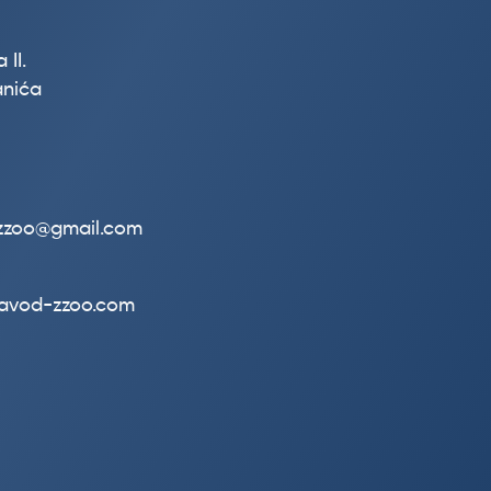
 II.
nića
.zzoo@gmail.com
zavod-zzoo.com