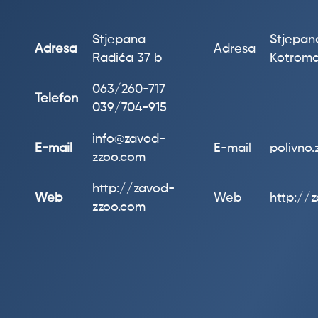
Stjepana
Stjepana
Adresa
Adresa
Radića 37 b
Kotroma
063/260-717
Telefon
039/704-915
info@zavod-
E-mail
E-mail
polivno
zzoo.com
http://zavod-
Web
Web
http://
zzoo.com