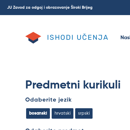
Skoči
JU Zavod za odgoj i obrazovanje Široki Brijeg
na
glavni
sadržaj
ISHODI UČENJA
Nas
Predmetni kurikuli
Odaberite jezik
bosanski
hrvatski
srpski