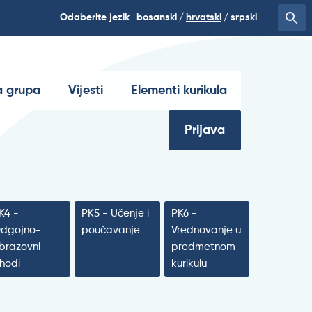
Odaberite jezik
bosanski
hrvatski
srpski
 grupa
Vijesti
Elementi kurikula
Prijava
K4 -
PK5 - Učenje i
PK6 -
dgojno-
poučavanje
Vrednovanje u
brazovni
predmetnom
shodi
kurikulu