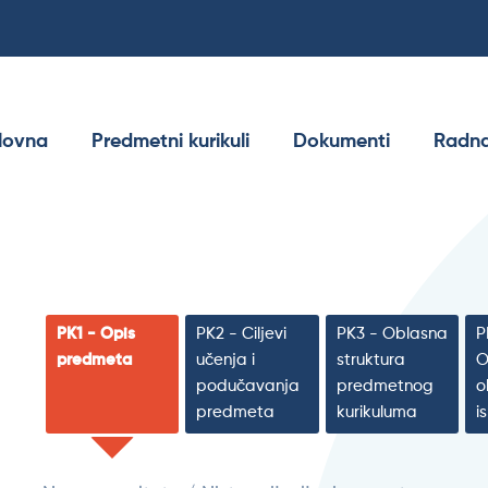
lovna
Predmetni kurikuli
Dokumenti
Radna
PK1 - Opis
PK2 - Ciljevi
PK3 - Oblasna
P
predmeta
učenja i
struktura
O
podučavanja
predmetnog
o
predmeta
kurikuluma
i