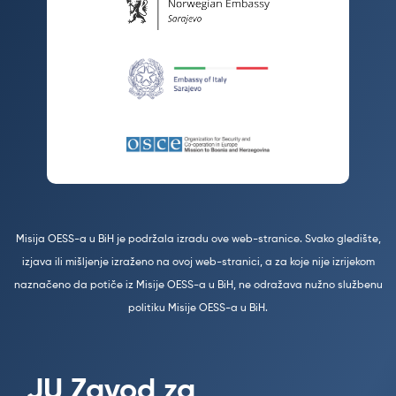
Misija OESS-a u BiH je podržala izradu ove web-stranice. Svako gledište,
izjava ili mišljenje izraženo na ovoj web-stranici, a za koje nije izrijekom
naznačeno da potiče iz Misije OESS-a u BiH, ne odražava nužno službenu
politiku Misije OESS-a u BiH.
JU Zavod za