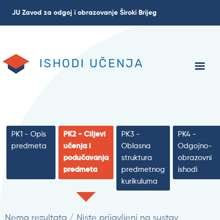
Skoči
JU Zavod za odgoj i obrazovanje Široki Brijeg
na
glavni
sadržaj
ISHODI UČENJA
PK1 - Opis
PK2 - Ciljevi
PK3 -
PK4 -
predmeta
učenja i
Oblasna
Odgojno-
podučavanja
struktura
obrazovni
predmeta
predmetnog
ishodi
kurikuluma
Nema rezultata / Niste prijavljeni na sustav