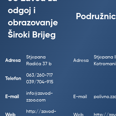
odgoj i
Podružnic
obrazovanje
Široki Brijeg
Stjepana
Stjepana II
Adresa
Adresa
Radića 37 b
Kotroman
063/260-717
Telefon
039/704-915
info@zavod-
E-mail
E-mail
polivno.z
zzoo.com
http://zavod-
Web
Web
http://za