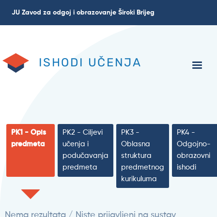
Skoči
JU Zavod za odgoj i obrazovanje Široki Brijeg
na
glavni
sadržaj
ISHODI UČENJA
PK1 - Opis
PK2 - Ciljevi
PK3 -
PK4 -
predmeta
učenja i
Oblasna
Odgojno-
podučavanja
struktura
obrazovni
predmeta
predmetnog
ishodi
kurikuluma
Nema rezultata / Niste prijavljeni na sustav