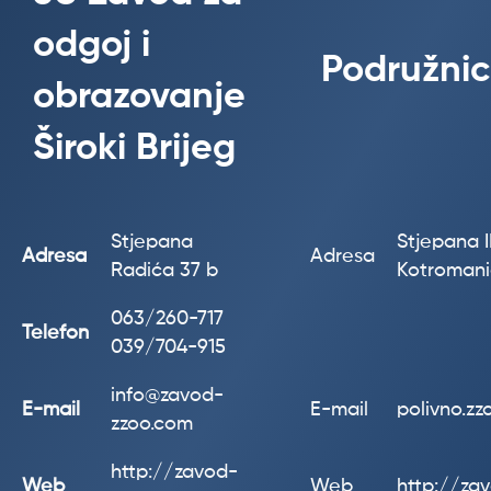
odgoj i
Podružnic
obrazovanje
Široki Brijeg
Stjepana
Stjepana II
Adresa
Adresa
Radića 37 b
Kotroman
063/260-717
Telefon
039/704-915
info@zavod-
E-mail
E-mail
polivno.z
zzoo.com
http://zavod-
Web
Web
http://za