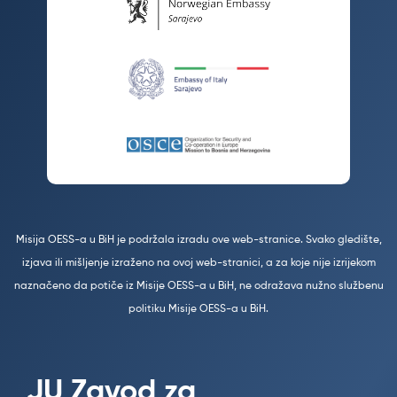
Misija OESS-a u BiH je podržala izradu ove web-stranice. Svako gledište,
izjava ili mišljenje izraženo na ovoj web-stranici, a za koje nije izrijekom
naznačeno da potiče iz Misije OESS-a u BiH, ne odražava nužno službenu
politiku Misije OESS-a u BiH.
JU Zavod za