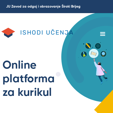
Skip
JU Zavod za odgoj i obrazovanje Široki Brijeg
to
main
content
ISHODI UČENJA
Online
platforma
za kurikul