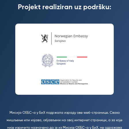
Projekt realiziran uz podršku:
Мисија ОЕБС-а у БиХ подржала израду ове wеб-странице. Свако
мишљење или изјава, објављени на овој интернет страници, а за које
није изричито назначено да је из Мисије ОЕБС-а у БиХ, не одражава