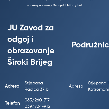
званичну политику Мисије ОЕБС-а у БиХ.
JU Zavod za
odgoj i
Podružnic
obrazovanje
Široki Brijeg
Stjepana
Stjepana II
Adresa
Adresa
Radića 37 b
Kotroman
063/260-717
Telefon
039/704-915