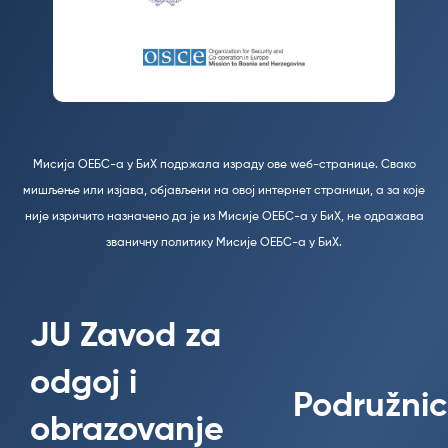
Мисија ОЕБС-а у БиХ подржала израду ове wеб-странице. Свако
мишљење или изјава, објављени на овој интернет страници, а за које
није изричито назначено да је из Мисије ОЕБС-а у БиХ, не одражава
званичну политику Мисије ОЕБС-а у БиХ.
JU Zavod za
odgoj i
Podružnic
obrazovanje