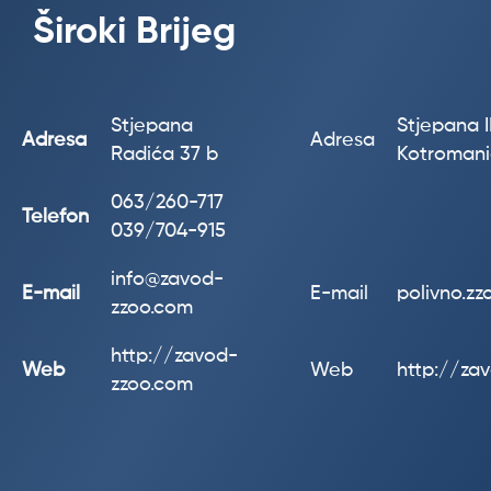
Široki Brijeg
Stjepana
Stjepana II
Adresa
Adresa
Radića 37 b
Kotroman
063/260-717
Telefon
039/704-915
info@zavod-
E-mail
E-mail
polivno.z
zzoo.com
http://zavod-
Web
Web
http://za
zzoo.com