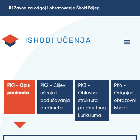
Skip
JU Zavod za odgoj i obrazovanje Široki Brijeg
to
main
content
ISHODI UČENJA
PK1 - Opis
PK2 - Ciljevi
PK3 -
PK4 -
predmeta
učenja i
Oblasna
Odgojno-
podučavanja
struktura
obrazovni
predmeta
predmetnog
ishodi
kurikuluma