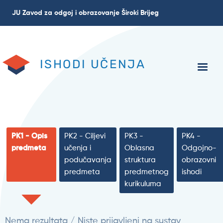
Skip
JU Zavod za odgoj i obrazovanje Široki Brijeg
to
main
content
ISHODI UČENJA
PK1 - Opis
PK2 - Ciljevi
PK3 -
PK4 -
predmeta
učenja i
Oblasna
Odgojno-
podučavanja
struktura
obrazovni
predmeta
predmetnog
ishodi
kurikuluma
Nema rezultata / Niste prijavljeni na sustav