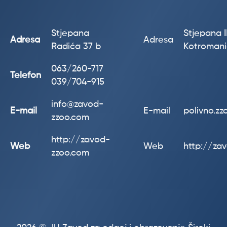
Stjepana
Stjepana II
Adresa
Adresa
Radića 37 b
Kotroman
063/260-717
Telefon
039/704-915
info@zavod-
E-mail
E-mail
polivno.z
zzoo.com
http://zavod-
Web
Web
http://za
zzoo.com