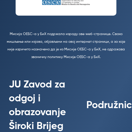
Мисија ОЕБС-а у БиХ подржала израду ове wеб-странице. Свако
мишљење или изјава, објављени на овој интернет страници, а за које
није изричито назначено да је из Мисије ОЕБС-а у БиХ, не одражава
званичну политику Мисије ОЕБС-а у БиХ.
JU Zavod za
odgoj i
Podružnic
obrazovanje
Široki Brijeg