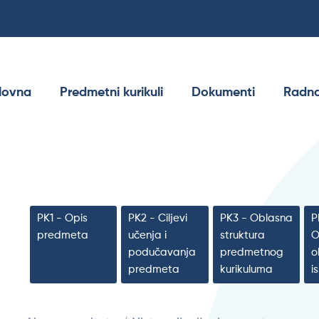
lovna
Predmetni kurikuli
Dokumenti
Radna
PK1 - Opis
PK2 - Ciljevi
PK3 - Oblasna
P
predmeta
učenja i
struktura
O
podučavanja
predmetnog
o
predmeta
kurikuluma
i