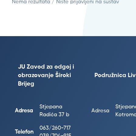
Nema rezultata / Niste prijavljeni na sustav
JU Zavod za odgoj i
obrazovanje Široki
Podružnica Li
Brijeg
Stjepana
Stjepana
Adresa
Adresa
Radića 37 b
Kotroma
063/260-717
Telefon
039/704-915