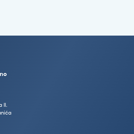
vno
 II.
nića