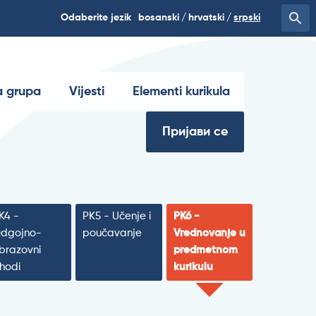
Odaberite jezik
bosanski
hrvatski
srpski
 grupa
Vijesti
Elementi kurikula
Пријави се
K4 -
PK5 - Učenje i
PK6 -
dgojno-
poučavanje
Vrednovanje u
brazovni
predmetnom
shodi
kurikulu