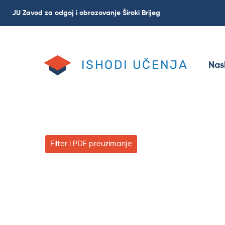
Skip
JU Zavod za odgoj i obrazovanje Široki Brijeg
to
main
content
ISHODI UČENJA
Nas
Filter i PDF preuzimanje