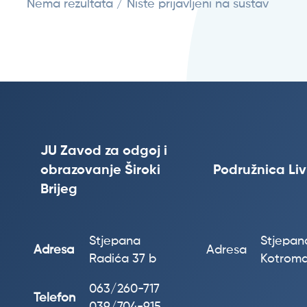
Nema rezultata / Niste prijavljeni na sustav
JU Zavod za odgoj i
obrazovanje Široki
Podružnica Li
Brijeg
Stjepana
Stjepana
Adresa
Adresa
Radića 37 b
Kotroma
063/260-717
Telefon
039/704-915