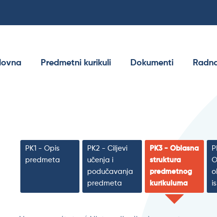
lovna
Predmetni kurikuli
Dokumenti
Radna
PK1 - Opis
PK2 - Ciljevi
PK3 - Oblasna
P
predmeta
učenja i
struktura
O
podučavanja
predmetnog
o
predmeta
kurikuluma
i