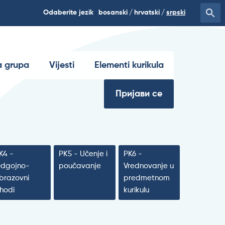
Odaberite jezik
bosanski
hrvatski
srpski
 grupa
Vijesti
Elementi kurikula
Пријави се
K4 -
PK5 - Učenje i
PK6 -
dgojno-
poučavanje
Vrednovanje u
brazovni
predmetnom
shodi
kurikulu