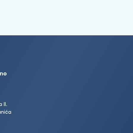
vno
 II.
nića