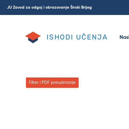
Skip
JU Zavod za odgoj i obrazovanje Široki Brijeg
to
main
content
ISHODI UČENJA
Nas
Filter i PDF preuzimanje