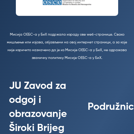
Мисија ОЕБС-а у БиХ подржала израду ове wеб-странице. Свако
мишљење или изјава, објављени на овој интернет страници, а за које
није изричито назначено да је из Мисије ОЕБС-а у БиХ, не одражава
званичну политику Мисије ОЕБС-а у БиХ.
JU Zavod za
odgoj i
Podružnic
obrazovanje
Široki Brijeg