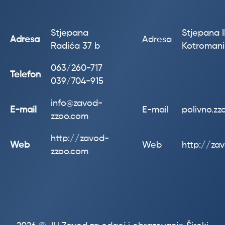
Stjepana
Stjepana II
Adresa
Adresa
Radića 37 b
Kotroman
063/260-717
Telefon
039/704-915
info@zavod-
E-mail
E-mail
polivno.z
zzoo.com
http://zavod-
Web
Web
http://za
zzoo.com