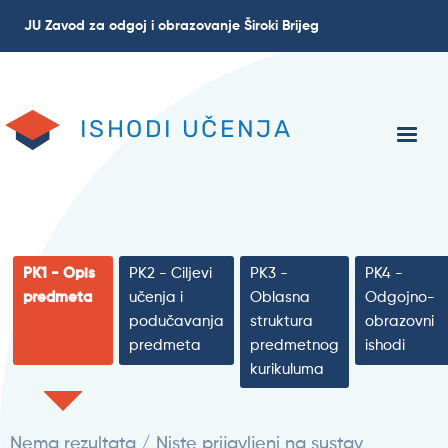
Skip
JU Zavod za odgoj i obrazovanje Široki Brijeg
to
main
content
ISHODI UČENJA
PK1 - Opis
PK2 - Ciljevi
PK3 -
PK4 -
predmeta
učenja i
Oblasna
Odgojno-
podučavanja
struktura
obrazovni
predmeta
predmetnog
ishodi
kurikuluma
Nema rezultata / Niste prijavljeni na sustav