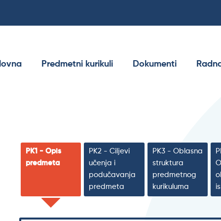
lovna
Predmetni kurikuli
Dokumenti
Radna
PK1 - Opis
PK2 - Ciljevi
PK3 - Oblasna
P
predmeta
učenja i
struktura
O
podučavanja
predmetnog
o
predmeta
kurikuluma
i