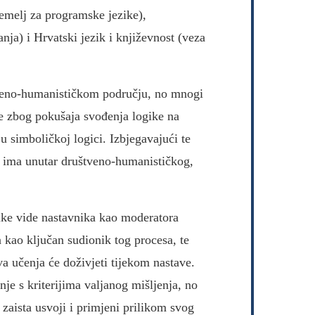
temelj za programske jezike),
anja) i Hrvatski jezik i književnost (veza
tveno-humanističkom području, no mnogi
e zbog pokušaja svođenja logike na
u simboličkoj logici. Izbjegavajući te
 ima unutar društveno-humanističkog,
ike vide nastavnika kao moderatora
kao ključan sudionik tog procesa, te
a učenja će doživjeti tijekom nastave.
e s kriterijima valjanog mišljenja, no
 zaista usvoji i primjeni prilikom svog