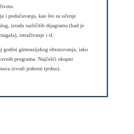
životu.
a i podučavanja, kao što su učenje
og, izrada različitih dijagrama (kad je
gala), istraživanje i sl.
j godini gimnazijskog obrazovanja, iako
ukovnih programa. Najčešći ukupni
astava izvodi jednom tjedno).