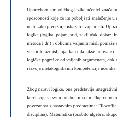
Upotrebom simboličkog jezika učenici značajno
sposobnosti koje će im poboljšati snalaženje u
učiti kako preciznije iskazati svoje misli. Up
logike (logika, pojam, sud, zaključak, dokaz, ind
metoda i dr.) i oblicima valjanih misli pomaže 
vlastitih razmišljanja, kao i da lakše prihvate 
logičke pogreške od valjanih argumenata, dok 
razvoja metakognitivnih kompetencija učenika.
Zbog naravi logike, ona predstavlja integrativ
korelacije sa svim predmetima i međupredmetn
povezanost s nastavnim predmetima: Filozofija 
disciplina), Matematika (osobito algebra, skupo