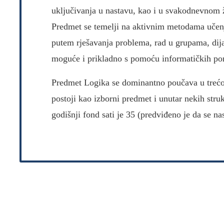
uključivanja u nastavu, kao i u svakodnevnom 
Predmet se temelji na aktivnim metodama učenj
putem rješavanja problema, rad u grupama, dijal
moguće i prikladno s pomoću informatičkih poma
Predmet Logika se dominantno poučava u trećo
postoji kao izborni predmet i unutar nekih str
godišnji fond sati je 35 (predviđeno je da se n