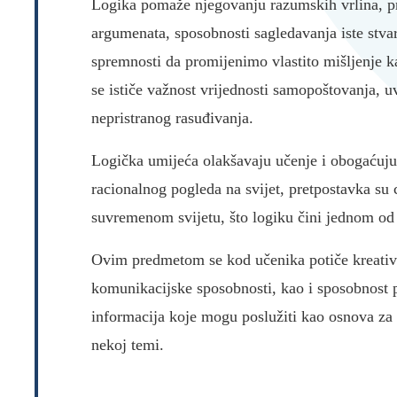
Logika pomaže njegovanju razumskih vrlina, pro
argumenata, sposobnosti sagledavanja iste stvari
spremnosti da promijenimo vlastito mišljenje ka
se ističe važnost vrijednosti samopoštovanja, u
nepristranog rasuđivanja.
Logička umijeća olakšavaju učenje i obogaćuju 
racionalnog pogleda na svijet, pretpostavka su 
suvremenom svijetu, što logiku čini jednom o
Ovim predmetom se kod učenika potiče kreativno
komunikacijske sposobnosti, kao i sposobnost p
informacija koje mogu poslužiti kao osnova za
nekoj temi.