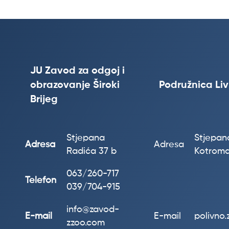
JU Zavod za odgoj i
obrazovanje Široki
Podružnica Li
Brijeg
Stjepana
Stjepana
Adresa
Adresa
Radića 37 b
Kotroma
063/260-717
Telefon
039/704-915
info@zavod-
E-mail
E-mail
polivno
zzoo.com