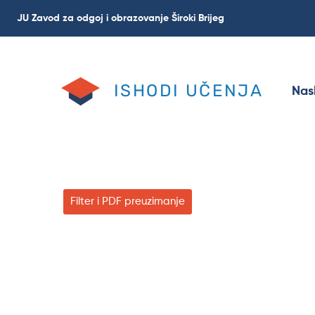
Skoči
JU Zavod za odgoj i obrazovanje Široki Brijeg
na
glavni
sadržaj
ISHODI UČENJA
Nas
Filter i PDF preuzimanje