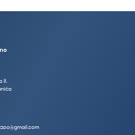
vno
 II.
nića
.zzoo@gmail.com