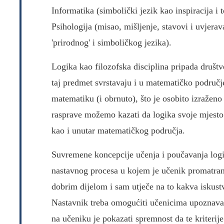
Informatika (simbolički jezik kao inspiracija i 
Psihologija (misao, mišljenje, stavovi i uvjerav
'prirodnog' i simboličkog jezika).
Logika kao filozofska disciplina pripada druš
taj predmet svrstavaju i u matematičko područj
matematiku (i obrnuto), što je osobito izraženo 
rasprave možemo kazati da logika svoje mjesto
kao i unutar matematičkog područja.
Suvremene koncepcije učenja i poučavanja log
nastavnog procesa u kojem je učenik promatran 
dobrim dijelom i sam utječe na to kakva iskustv
Nastavnik treba omogućiti učenicima upoznavanj
na učeniku je pokazati spremnost da te kriterije