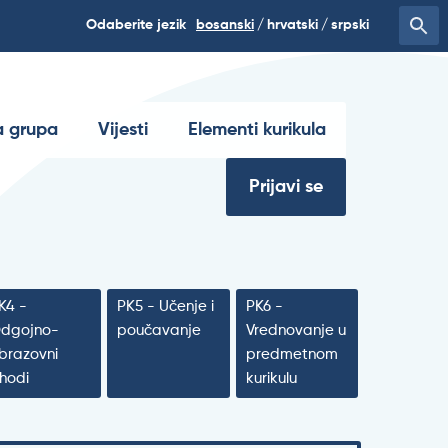
Odaberite jezik
bosanski
hrvatski
srpski
 grupa
Vijesti
Elementi kurikula
Prijavi se
K4 -
PK5 - Učenje i
PK6 -
dgojno-
poučavanje
Vrednovanje u
brazovni
predmetnom
shodi
kurikulu