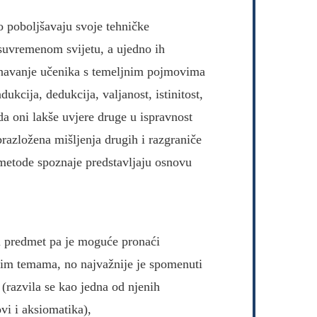
 poboljšavaju svoje tehničke
 suvremenom svijetu, a ujedno ih
oznavanje učenika s temeljnim pojmovima
ukcija, dedukcija, valjanost, istinitost,
da oni lakše uvjere druge u ispravnost
obrazložena mišljenja drugih i razgraniče
metode spoznaje predstavljaju osnovu
ni predmet pa je moguće pronaći
im temama, no najvažnije je spomenuti
(razvila se kao jedna od njenih
vi i aksiomatika),