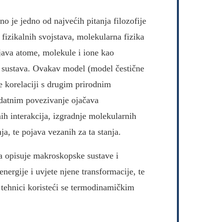
no je jedno od najvećih pitanja filozofije
h fizikalnih svojstava, molekularna fizika
java atome, molekule i ione kao
 sustava. Ovakav model (model čestične
je korelaciji s drugim prirodnim
datnim povezivanje ojačava
h interakcija, izgradnje molekularnih
anja, te pojava vezanih za ta stanja.
 opisuje makroskopske sustave i
nergije i uvjete njene transformacije, te
 tehnici koristeći se termodinamičkim