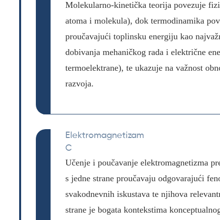
Molekularno-kinetička teorija povezuje fiz
atoma i molekula), dok termodinamika pove
proučavajući toplinsku energiju kao najvažn
dobivanja mehaničkog rada i električne energ
termoelektrane), te ukazuje na važnost obno
razvoja.
Elektromagnetizam
C
Učenje i poučavanje elektromagnetizma pred
s jedne strane proučavaju odgovarajući fen
svakodnevnih iskustava te njihova relevant
strane je bogata kontekstima konceptualno