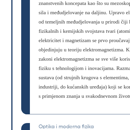
znanstvenih koncepata kao što su mezoskops
sila i međudjelovanje na daljinu. Upravo 
od temeljnih međudjelovanja u prirodi čiji 
fizikalnih i kemijskih svojstava tvari (ato
elektricitet i magnetizam se prvo proučava
objedinjuju u teoriju elektromagnetizma. K
zakoni elektromagnetizma se sve više kori
fiziku s tehnologijom i inovacijama. Razma
sustava (od strujnih krugova s elementima,
industriji, do kućanskih uređaja) koji se k
s primjenom znanja u svakodnevnom životu
Optika i moderna fizika