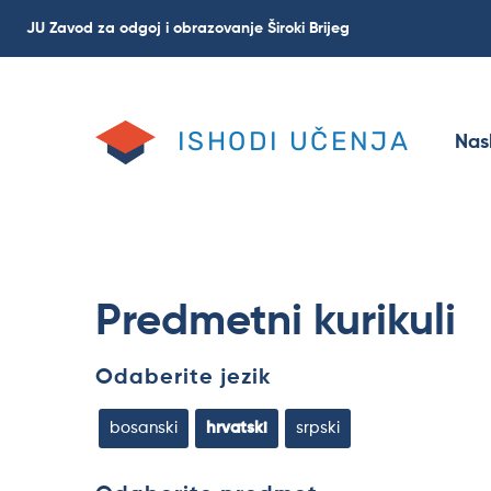
Skoči
JU Zavod za odgoj i obrazovanje Široki Brijeg
na
glavni
sadržaj
ISHODI UČENJA
Nas
Predmetni kurikuli
Odaberite jezik
bosanski
hrvatski
srpski