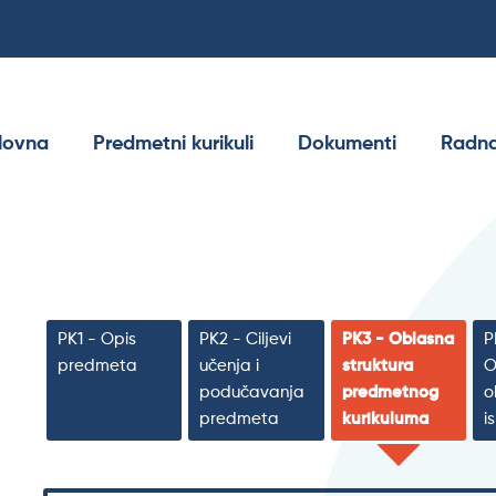
lovna
Predmetni kurikuli
Dokumenti
Radna
PK1 - Opis
PK2 - Ciljevi
PK3 - Oblasna
P
predmeta
učenja i
struktura
O
podučavanja
predmetnog
o
predmeta
kurikuluma
i