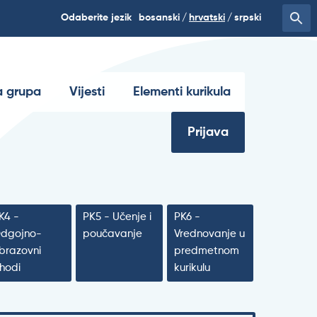
Odaberite jezik
bosanski
hrvatski
srpski
 grupa
Vijesti
Elementi kurikula
Prijava
K4 -
PK5 - Učenje i
PK6 -
dgojno-
poučavanje
Vrednovanje u
brazovni
predmetnom
shodi
kurikulu