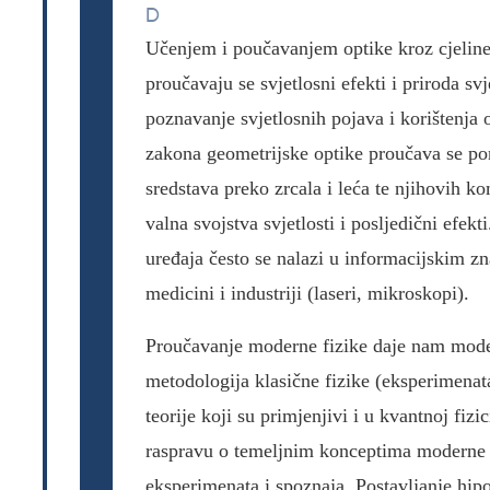
D
Učenjem i poučavanjem optike kroz cjeline 
proučavaju se svjetlosni efekti i priroda sv
poznavanje svjetlosnih pojava i korištenja
zakona geometrijske optike proučava se pon
sredstava preko zrcala i leća te njihovih k
valna svojstva svjetlosti i posljedični efek
uređaja često se nalazi u informacijskim zn
medicini i industriji (laseri, mikroskopi).
Proučavanje moderne fizike daje nam moder
metodologija klasične fizike (eksperimenat
teorije koji su primjenjivi i u kvantnoj fizi
raspravu o temeljnim konceptima moderne f
eksperimenata i spoznaja. Postavljanje hip