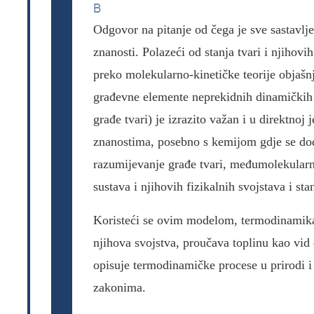
B
Odgovor na pitanje od čega je sve sastavlje
znanosti. Polazeći od stanja tvari i njihovi
preko molekularno-kinetičke teorije objašn
građevne elemente neprekidnih dinamičkih
građe tvari) je izrazito važan i u direktnoj 
znanostima, posebno s kemijom gdje se do
razumijevanje građe tvari, međumolekularni
sustava i njihovih fizikalnih svojstava i st
Koristeći se ovim modelom, termodinamika
njihova svojstva, proučava toplinu kao vid e
opisuje termodinamičke procese u prirodi i
zakonima.