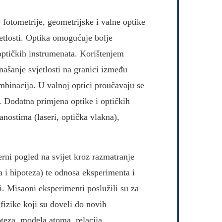
fotometrije, geometrijske i valne optike
jetlosti. Optika omogućuje bolje
 optičkih instrumenata. Korištenjem
ašanje svjetlosti na granici između
ombinacija. U valnoj optici proučavaju se
ti. Dodatna primjena optike i optičkih
anostima (laseri, optička vlakna),
ni pogled na svijet kroz razmatranje
a i hipoteza) te odnosa eksperimenta i
ci. Misaoni eksperimenti poslužili su za
izike koji su doveli do novih
oteza, modela atoma, relacija