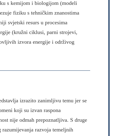
iku s kemijom i biologijom (modeli
zuje fiziku s tehničkim znanostima
iji svjetski resurs u procesima
ije (kružni ciklusi, parni strojevi,
vljivih izvora energije i održivog
stavlja izrazito zanimljivu temu jer se
omeni koji su izvan raspona
nost nije odmah prepoznatljiva. S druge
g razumijevanja razvoja temeljnih