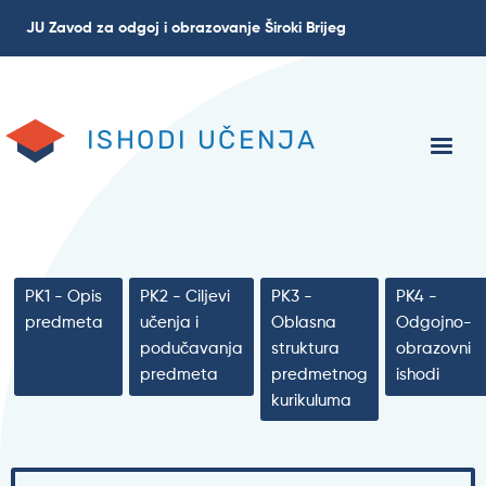
Skoči
JU Zavod za odgoj i obrazovanje Široki Brijeg
na
glavni
sadržaj
ISHODI UČENJA
PK1 - Opis
PK2 - Ciljevi
PK3 -
PK4 -
predmeta
učenja i
Oblasna
Odgojno-
podučavanja
struktura
obrazovni
predmeta
predmetnog
ishodi
kurikuluma