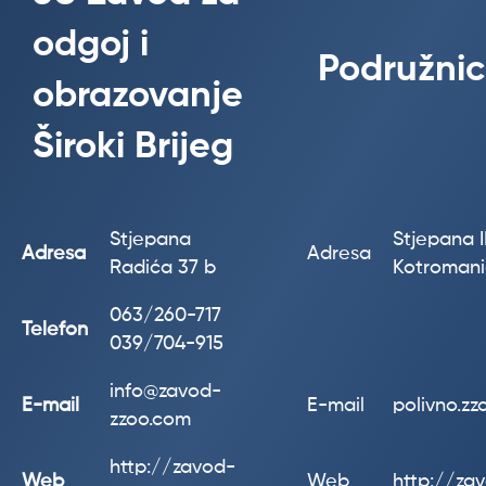
odgoj i
Podružnic
obrazovanje
Široki Brijeg
Stjepana
Stjepana II
Adresa
Adresa
Radića 37 b
Kotroman
063/260-717
Telefon
039/704-915
info@zavod-
E-mail
E-mail
polivno.z
zzoo.com
http://zavod-
Web
Web
http://za