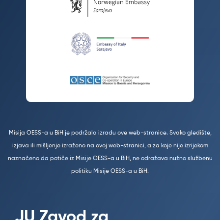
Misija OESS-a u BiH je podržala izradu ove web-stranice. Svako gledište,
izjava ili mišljenje izraženo na ovoj web-stranici, a za koje nije izrijekom
naznačeno da potiče iz Misije OESS-a u BiH, ne odražava nužno službenu
politiku Misije OESS-a u BiH.
JU Zavod za