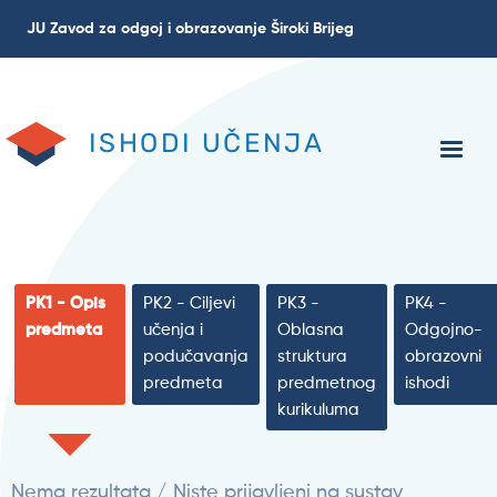
Skoči
JU Zavod za odgoj i obrazovanje Široki Brijeg
na
glavni
sadržaj
ISHODI UČENJA
PK1 - Opis
PK2 - Ciljevi
PK3 -
PK4 -
predmeta
učenja i
Oblasna
Odgojno-
podučavanja
struktura
obrazovni
predmeta
predmetnog
ishodi
kurikuluma
Nema rezultata / Niste prijavljeni na sustav