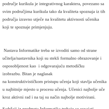
područje kurikula je integrativnog karaktera, povezano sa
svim područjima kurikula tako da kvaliteta spoznaja iz tih
područja izravno utječe na kvalitetu aktivnosti učenika
koji te spoznaje primjenjuju.
N
astava Informatike treba se izvoditi samo od strane
učitelja/nastavnika koji su stekli formalno obrazovanje i
osposobljenost kao i odgovarajuću metodičku
izobrazbu.
Bitan je naglasak
na konstruktivističkom pristupu učenja koji stavlja učenika
u najbitnije mjesto u procesu učenja. Učenici najbolje uče
kroz aktivni rad i na taj su način najbolje motivirani.
Sadržaji iz predmeta Informatika trebaju se usvajati