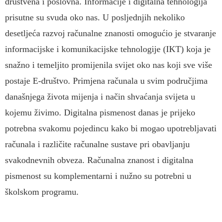
društvena i poslovna. Informacije i digitalna tehnologija
prisutne su svuda oko nas. U posljednjih nekoliko
desetljeća razvoj računalne znanosti omogućio je stvaranje
informacijske i komunikacijske tehnologije (IKT) koja je
snažno i temeljito promijenila svijet oko nas koji sve više
postaje E-društvo. Primjena računala u svim područjima
današnjega života mijenja i način shvaćanja svijeta u
kojemu živimo. Digitalna pismenost danas je prijeko
potrebna svakomu pojedincu kako bi mogao upotrebljavati
računala i različite računalne sustave pri obavljanju
svakodnevnih obveza. Računalna znanost i digitalna
pismenost su komplementarni i nužno su potrebni u
školskom programu.