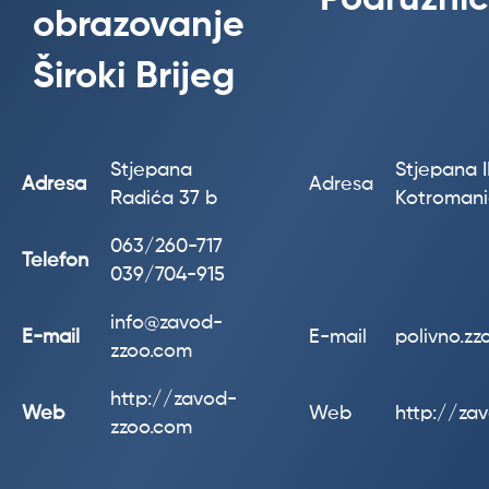
obrazovanje
Široki Brijeg
Stjepana
Stjepana II
Adresa
Adresa
Radića 37 b
Kotroman
063/260-717
Telefon
039/704-915
info@zavod-
E-mail
E-mail
polivno.z
zzoo.com
http://zavod-
Web
Web
http://za
zzoo.com