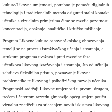
kulture/Likovne umjetnosti, potrebno je pomoću digitalnih
tehnologija i tradicionalnih metoda osigurati stalni kontakt
učenika s vizualnim primjerima čime se razvija pozornost,
koncentracija, opažanje, analitičko i kritičko mišljenje.
Program Likovne kulture osnovnoškolskog obrazovanja
temelji se na procesu istraživačkog učenja i stvaranja, a
struktura programa uvažava i prati razvojne faze
učenikova likovnog izražavanja i stvaranja, što od učitelja
zahtijeva fleksibilan pristup, poznavanje likovne
problematike te likovnog i psihofizičkog razvoja učenika.
Programski sadržaji Likovne umjetnosti u prvom, drugom,
trećem i četvrtom razredu gimnazije općeg smjera potiču
vizualnu znatiželju za stjecanjem novih iskustava likovnog