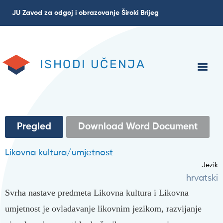
Skoči
JU Zavod za odgoj i obrazovanje Široki Brijeg
na
glavni
sadržaj
ISHODI UČENJA
Primarne
Pregled
(aktivna
Download Word Document
oznaka)
oznake
Likovna kultura/umjetnost
Jezik
hrvatski
Svrha nastave predmeta Likovna kultura i Likovna
umjetnost je ovladavanje likovnim jezikom, razvijanje