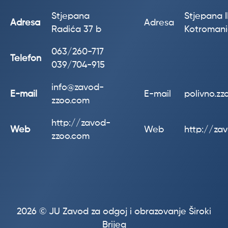
Stjepana
Stjepana II
Adresa
Adresa
Radića 37 b
Kotroman
063/260-717
Telefon
039/704-915
info@zavod-
E-mail
E-mail
polivno.z
zzoo.com
http://zavod-
Web
Web
http://za
zzoo.com
2026 © JU Zavod za odgoj i obrazovanje Široki
Brijeg