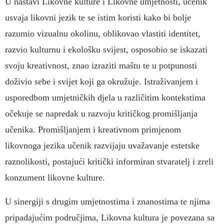
U nastavi Likovne kulture i Likovne umjetnosti, učenik
usvaja likovni jezik te se istim koristi kako bi bolje
razumio vizualnu okolinu, oblikovao vlastiti identitet,
razvio kulturnu i ekološku svijest, osposobio se iskazati
svoju kreativnost, znao izraziti maštu te u potpunosti
doživio sebe i svijet koji ga okružuje. Istraživanjem i
usporedbom umjetničkih djela u različitim kontekstima
očekuje se napredak u razvoju kritičkog promišljanja
učenika. Promišljanjem i kreativnom primjenom
likovnoga jezika učenik razvijaju uvažavanje estetske
raznolikosti, postajući kritički informiran stvaratelj i zreli
konzument likovne kulture.
U sinergiji s drugim umjetnostima i znanostima te njima
pripadajućim područjima, Likovna kultura je povezana sa