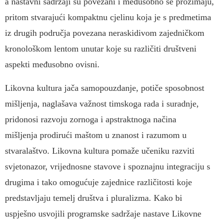
a nastavni sadržaji su povezani i međusobno se prožimaju,
pritom stvarajući kompaktnu cjelinu koja je s predmetima
iz drugih područja povezana neraskidivom zajedničkom
kronološkom lentom unutar koje su različiti društveni
aspekti međusobno ovisni.
Likovna kultura jača samopouzdanje, potiče sposobnost
mišljenja, naglašava važnost timskoga rada i suradnje,
pridonosi razvoju zornoga i apstraktnoga načina
mišljenja prodirući maštom u znanost i razumom u
stvaralaštvo. Likovna kultura pomaže učeniku razviti
svjetonazor, vrijednosne stavove i spoznajnu integraciju s
drugima i tako omogućuje zajednice različitosti koje
predstavljaju temelj društva i pluralizma. Kako bi
uspješno usvojili programske sadržaje nastave Likovne