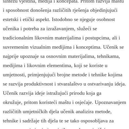
sintezu vještina, medija i koncepata. Pritom razvija maštu
i sposobnost donošenja različitih rješenja objedinjujući
estetski i etički aspekt. Istodobno se njeguje osobnost
učenika i potreba za izražavanjem, služeći se
tradicionalnim likovnim materijalima i postupcima, ali i
suvremenim vizualnim medijima i konceptima. Učenik se
najprije upoznaje sa osnovnim materijalima, tehnikama,
medijima i likovnim elementima, koji se koriste u
umjetnosti, primjenjujući brojne metode i tehnike kojima
se razvija produktivnost i stvaralaštvo u ostvarivanju ideja.
Učenik razvija ideje istražujući prirodu koja ga
okružuje, pritom koristeći maštu i osjećaje. Upoznavanjem
različitih umjetničkih djela učenik analizira metode,
tehnike i sadržaje tih djela te se tako osposobljava za