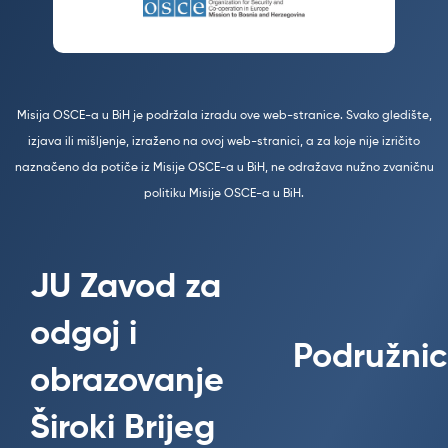
Misija OSCE-a u BiH je podržala izradu ove web-stranice. Svako gledište,
izjava ili mišljenje, izraženo na ovoj web-stranici, a za koje nije izričito
naznačeno da potiče iz Misije OSCE-a u BiH, ne odražava nužno zvaničnu
politiku Misije OSCE-a u BiH.
JU Zavod za
odgoj i
Podružnic
obrazovanje
Široki Brijeg