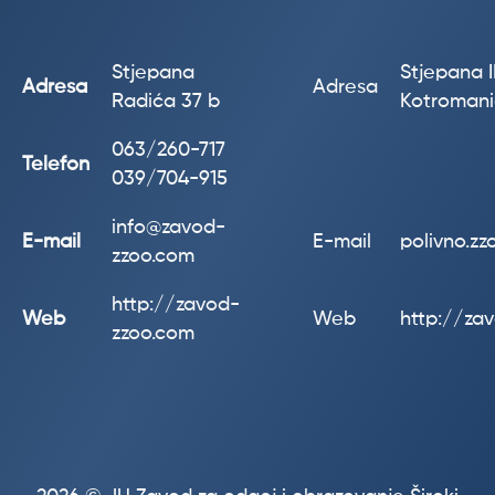
Stjepana
Stjepana II
Adresa
Adresa
Radića 37 b
Kotroman
063/260-717
Telefon
039/704-915
info@zavod-
E-mail
E-mail
polivno.z
zzoo.com
http://zavod-
Web
Web
http://za
zzoo.com