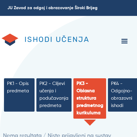
Skoči
JU Zavod za odgoj i obrazovanje Široki Brijeg
na
glavni
sadržaj
ISHODI UČENJA
PK1 - Opis
PK2 - Ciljevi
PK3 -
PK4 -
predmeta
učenja i
Oblasna
Odgojno-
podučavanja
struktura
obrazovni
predmeta
predmetnog
ishodi
kurikuluma
Nema rezultata / Niste prijavljeni na sustav