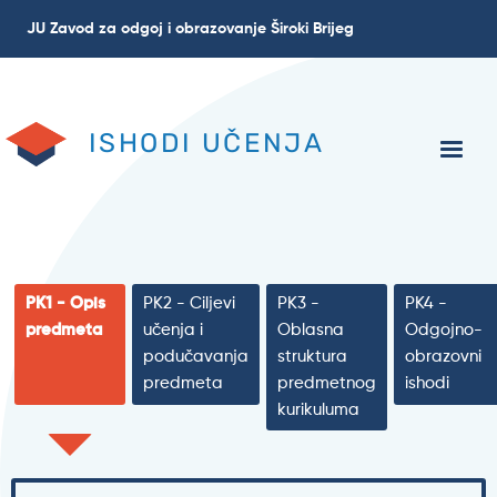
Skoči
JU Zavod za odgoj i obrazovanje Široki Brijeg
na
glavni
sadržaj
ISHODI UČENJA
PK1 - Opis
PK2 - Ciljevi
PK3 -
PK4 -
predmeta
učenja i
Oblasna
Odgojno-
podučavanja
struktura
obrazovni
predmeta
predmetnog
ishodi
kurikuluma