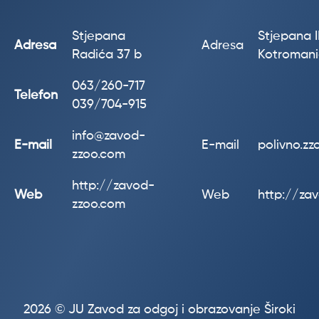
Stjepana
Stjepana II
Adresa
Adresa
Radića 37 b
Kotroman
063/260-717
Telefon
039/704-915
info@zavod-
E-mail
E-mail
polivno.z
zzoo.com
http://zavod-
Web
Web
http://za
zzoo.com
2026 © JU Zavod za odgoj i obrazovanje Široki