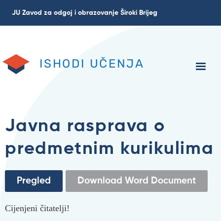
Skoči
JU Zavod za odgoj i obrazovanje Široki Brijeg
na
glavni
sadržaj
ISHODI UČENJA
Javna rasprava o
predmetnim kurikulima
Primarne
Pregled
(aktivna
Download Word Document
oznaka)
oznake
Cijenjeni čitatelji!