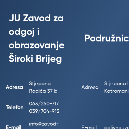
JU Zavod za
odgoj i
Podružnic
obrazovanje
Široki Brijeg
Stjepana
Stjepana II
Adresa
Adresa
Radića 37 b
Kotroman
063/260-717
Telefon
039/704-915
info@zavod-
E-mail
E-mail
polivno.z