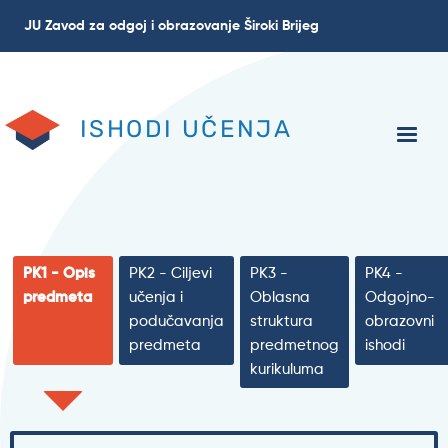
Skip
JU Zavod za odgoj i obrazovanje Široki Brijeg
to
main
content
ISHODI UČENJA
PK1 - Opis
PK2 - Ciljevi
PK3 -
PK4 -
predmeta
učenja i
Oblasna
Odgojno-
podučavanja
struktura
obrazovni
predmeta
predmetnog
ishodi
kurikuluma