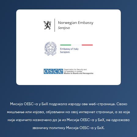
Мисија ОЕБС-а у БиХ подржала израду ове wеб-странице. Свако
мишљење или изјава, објављени на овој интернет страници, а за које
није изричито назначено да је из Мисије ОЕБС-а у БиХ, не одражава
званичну политику Мисије ОЕБС-а у БиХ.