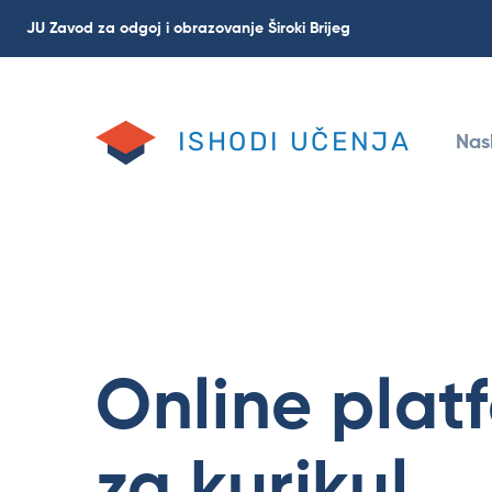
Skip
JU Zavod za odgoj i obrazovanje Široki Brijeg
to
main
content
ISHODI UČENJA
Nas
Online plat
za kurikul