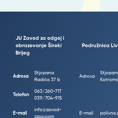
JU Zavod za odgoj i
obrazovanje Široki
Podružnica Li
Brijeg
Stjepana
Stjepana
Adresa
Adresa
Radića 37 b
Kotroma
063/260-717
Telefon
039/704-915
info@zavod-
E-mail
E-mail
polivno
zzoo.com