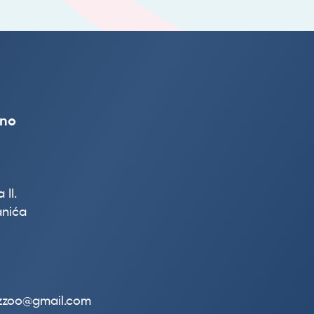
vno
 II.
nića
.zzoo@gmail.com