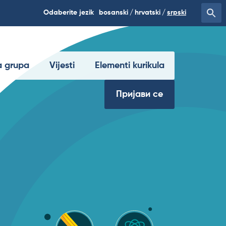
Odaberite jezik
bosanski
hrvatski
srpski
 grupa
Vijesti
Elementi kurikula
Пријави се