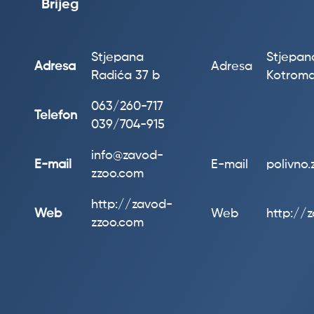
Brijeg
Stjepana
Stjepana
Adresa
Adresa
Radića 37 b
Kotroma
063/260-717
Telefon
039/704-915
info@zavod-
E-mail
E-mail
polivno
zzoo.com
http://zavod-
Web
Web
http://
zzoo.com