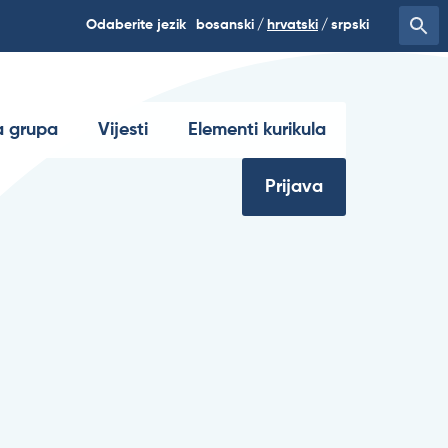
Odaberite jezik
bosanski
hrvatski
srpski
 grupa
Vijesti
Elementi kurikula
Prijava