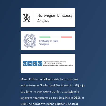
Misija OESS-a u BiH je podržala izradu ove
web-stranice. Svako gledište, izjava ili mišljenje
izraženo na ovoj web-stranici, a za koje nije
izrijekom naznačeno da potiče iz Misije OESS-a
u BiH, ne odražava nužno službenu politiku