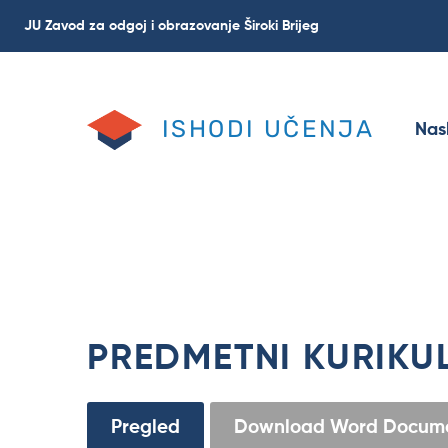
Skoči
JU Zavod za odgoj i obrazovanje Široki Brijeg
na
glavni
sadržaj
ISHODI UČENJA
Nas
PREDMETNI KURIKUL
Primarne
Pregled
(aktivna
Download Word Docum