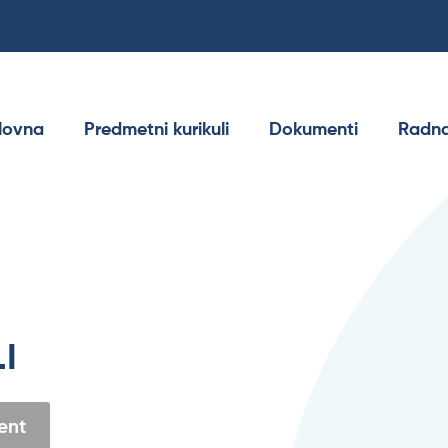
lovna
Predmetni kurikuli
Dokumenti
Radna
I
ent