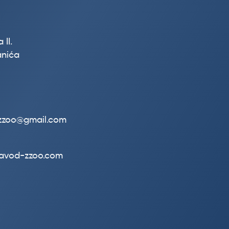
 II.
nića
.zzoo@gmail.com
zavod-zzoo.com