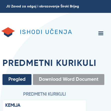
Skoči
JU Zavod za odgoj i obrazovanje Široki Brijeg
na
glavni
sadržaj
ISHODI UČENJA
PREDMETNI KURIKULI
Primary
Pregled
(aktivni
Download Word Document
tab)
tabs
PREDMETNI KURIKULI
KEMIJA