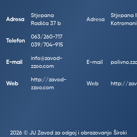
Stjepana
Stjepana II
Adresa
Adresa
Radića 37 b
Kotroman
063/260-717
Telefon
039/704-915
info@zavod-
E-mail
E-mail
polivno.z
zzoo.com
http://zavod-
Web
Web
http://za
zzoo.com
2026 © JU Zavod za odgoj i obrazovanje Široki