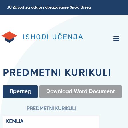
Skip
JU Zavod za odgoj i obrazovanje Široki Brijeg
to
main
content
ISHODI UČENJA
PREDMETNI KURIKULI
Примарни
Преглед
(active
Download Word Document
tab)
табови
PREDMETNI KURIKULI
KEMIJA