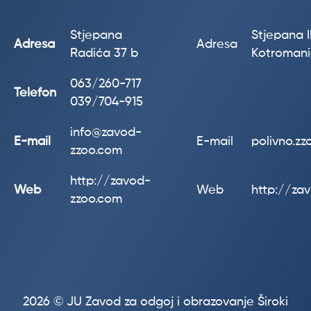
Stjepana
Stjepana II
Adresa
Adresa
Radića 37 b
Kotroman
063/260-717
Telefon
039/704-915
info@zavod-
E-mail
E-mail
polivno.z
zzoo.com
http://zavod-
Web
Web
http://za
zzoo.com
2026 © JU Zavod za odgoj i obrazovanje Široki