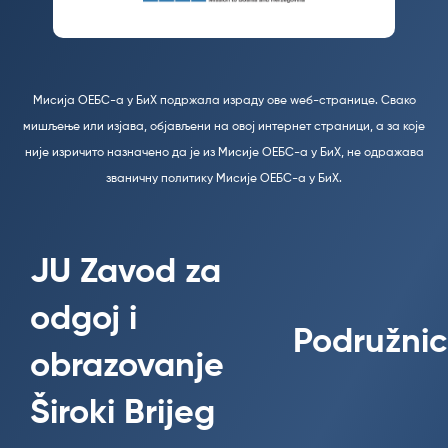
Мисија ОЕБС-а у БиХ подржала израду ове wеб-странице. Свако
мишљење или изјава, објављени на овој интернет страници, а за које
није изричито назначено да је из Мисије ОЕБС-а у БиХ, не одражава
званичну политику Мисије ОЕБС-а у БиХ.
JU Zavod za
odgoj i
Podružnic
obrazovanje
Široki Brijeg