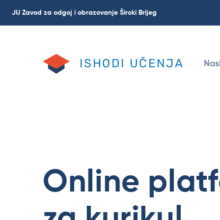
Skoči
JU Zavod za odgoj i obrazovanje Široki Brijeg
na
glavni
sadržaj
ISHODI UČENJA
Nas
Online plat
za kurikul