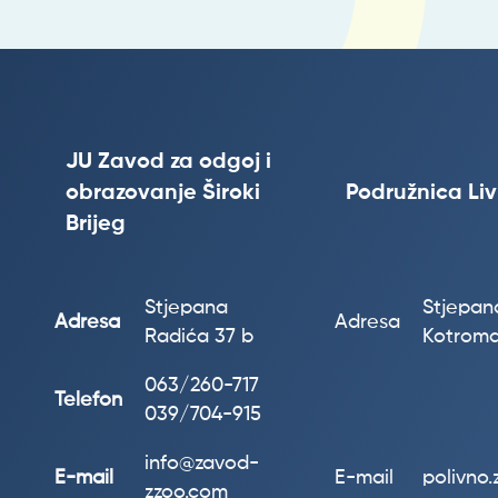
JU Zavod za odgoj i
obrazovanje Široki
Podružnica Li
Brijeg
Stjepana
Stjepana
Adresa
Adresa
Radića 37 b
Kotroma
063/260-717
Telefon
039/704-915
info@zavod-
E-mail
E-mail
polivno
zzoo.com