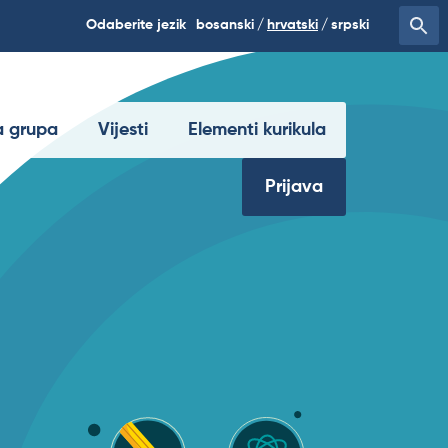
Odaberite jezik
bosanski
hrvatski
srpski
 grupa
Vijesti
Elementi kurikula
Prijava