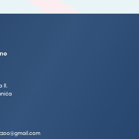
vno
 II.
nića
.zzoo@gmail.com