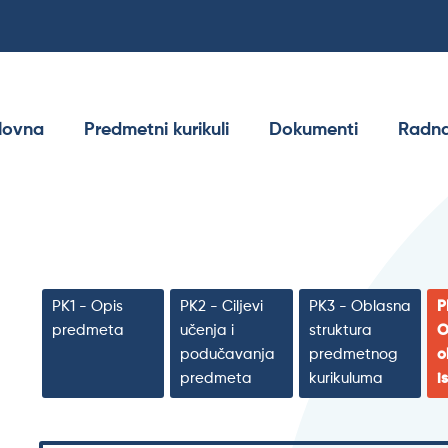
lovna
Predmetni kurikuli
Dokumenti
Radna
PK1 - Opis
PK2 - Ciljevi
PK3 - Oblasna
P
predmeta
učenja i
struktura
O
podučavanja
predmetnog
o
predmeta
kurikuluma
i