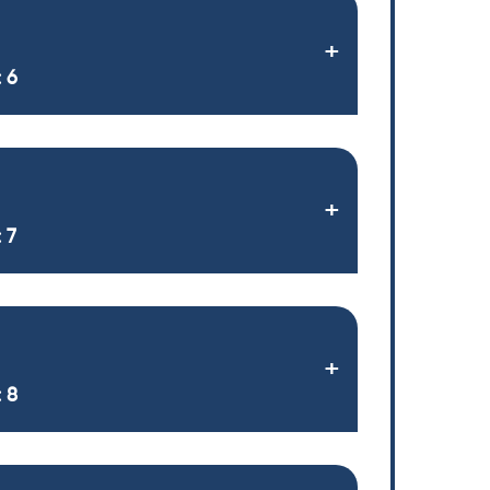
 6
 7
 8