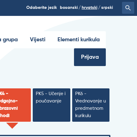
Odaberite jezik
bosanski
hrvatski
srpski
 grupa
Vijesti
Elementi kurikula
Prijava
K4 -
PK5 - Učenje i
PK6 -
dgojno-
poučavanje
Vrednovanje u
brazovni
predmetnom
shodi
kurikulu