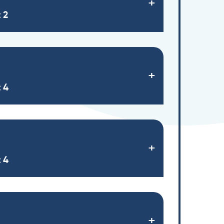
 2
 4
 4