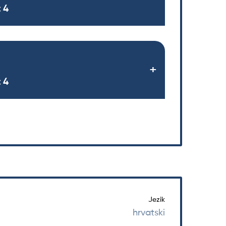
 4
 4
Jezik
hrvatski