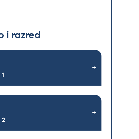
 i razred
 1
 2