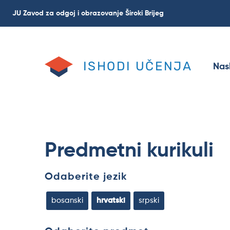
Skoči
JU Zavod za odgoj i obrazovanje Široki Brijeg
na
glavni
sadržaj
ISHODI UČENJA
Nas
Predmetni kurikuli
Odaberite jezik
bosanski
hrvatski
srpski